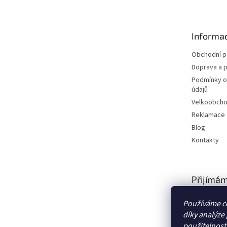
p
a
t
Informac
í
Obchodní 
Doprava a p
Podmínky o
údajů
Velkoobch
Reklamace a
Blog
Kontakty
Přijímám
platby
Používáme c
díky analýze
použitelnost