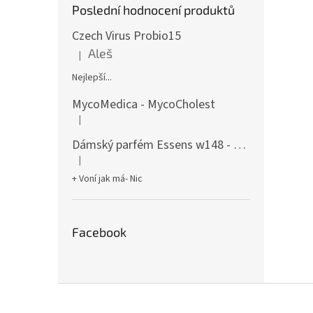
Poslední hodnocení produktů
Czech Virus Probio15
Aleš
|
Hodnocení produktu je 5 z 5 hvězdiček.
Nejlepší...
MycoMedica - MycoCholest
|
Hodnocení produktu je 5 z 5 hvězdiček.
Dámský parfém Essens w148 - 50ml
|
Hodnocení produktu je 5 z 5 hvězdiček.
+ Voní jak má- Nic
Facebook
Z
á