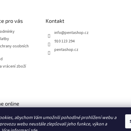
e pro vás
Kontakt
podmínky
info
@
pentashop.cz
latby
910 123 294
chrany osobních
pentashop.cz
od
 vrácení zboží
e online
ookies, abychom Vám umožnili pohodlné prohlížení webu a
 provozu webu neustále zlepšovali jeho funkce, výkon a
. Více informací
zde
.