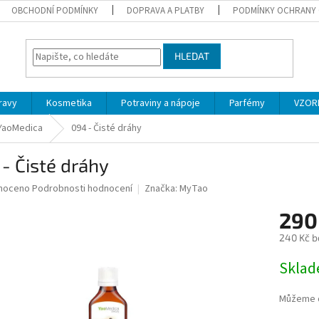
OBCHODNÍ PODMÍNKY
DOPRAVA A PLATBY
PODMÍNKY OCHRANY 
HLEDAT
ravy
Kosmetika
Potraviny a nápoje
Parfémy
VZOR
 YaoMedica
094 - Čisté dráhy
- Čisté dráhy
né
noceno
Podrobnosti hodnocení
Značka:
MyTao
ní
290
u
240 Kč b
Měrná
Skla
cena:
ek.
Můžeme d