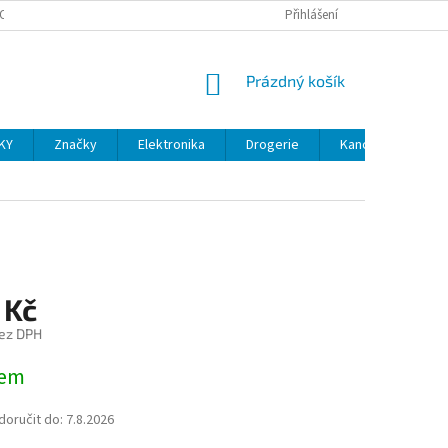
OSOBNÍCH ÚDAJŮ
VELKOOBCHOD
REKLAMACE A VRÁCENÍ ZBOŽÍ
Přihlášení
NÁKUPNÍ
Prázdný košík
KOŠÍK
KY
Značky
Elektronika
Drogerie
Kancelářské potř
 Kč
ez DPH
dem
oručit do:
7.8.2026