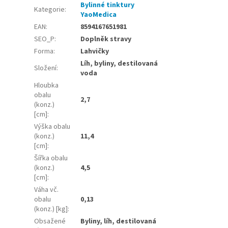
Bylinné tinktury
Kategorie
:
YaoMedica
EAN
:
8594167651981
SEO_P
:
Doplněk stravy
Forma
:
Lahvičky
Líh, byliny, destilovaná
Složení
:
voda
Hloubka
obalu
2,7
(konz.)
[cm]
:
Výška obalu
(konz.)
11,4
[cm]
:
Šířka obalu
(konz.)
4,5
[cm]
:
Váha vč.
obalu
0,13
(konz.) [kg]
:
Obsažené
Byliny, líh, destilovaná