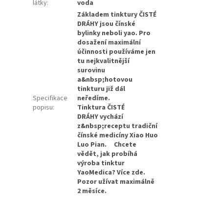
látky
:
voda
Základem tinktury ČISTÉ
DRÁHY jsou čínské
bylinky neboli yao. Pro
dosažení maximální
účinnosti používáme jen
tu nejkvalitnější
surovinu
a&nbsp;hotovou
tinkturu již dál
Specifikace
neředíme.
popisu
:
Tinktura ČISTÉ
DRÁHY vychází
z&nbsp;receptu tradiční
čínské medicíny Xiao Huo
Luo Pian. Chcete
vědět, jak probíhá
výroba tinktur
YaoMedica? Více zde.
Pozor užívat maximálně
2 měsíce.