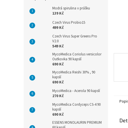
n
e
Modrá spirulina v prášku
l
139 Kč
Czech Virus Probio15
499 Kč
Czech Virus Super Greens Pro
V2.0
549 Kč
MycoMedica Coriolus versicolor
Outkovka 90 kapslí
690 Kč
MycoMedica Reishi 30% , 90
kapslí
690 Kč
MycoMedica - Acerola 90 kapslí
270 Kč
Popi
MycoMedica Cordyceps CS-4 90
kapslí
690 Kč
Det
ESSENS MONOLAURIN PREMIUM
60 kapslí