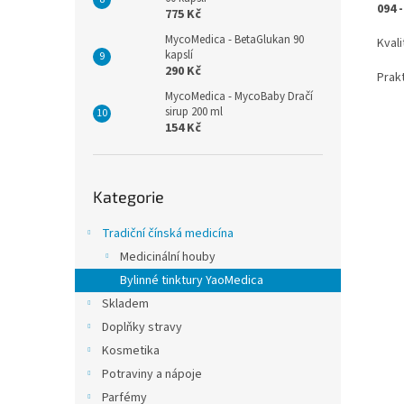
094 
775 Kč
MycoMedica - BetaGlukan 90
Kvali
kapslí
290 Kč
Prak
MycoMedica - MycoBaby Dračí
sirup 200 ml
154 Kč
Přeskočit
Kategorie
kategorie
Tradiční čínská medicína
Medicinální houby
Bylinné tinktury YaoMedica
Skladem
Doplňky stravy
Kosmetika
Potraviny a nápoje
Parfémy