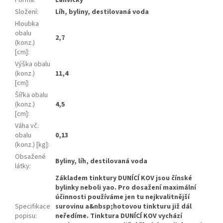
Forma
:
Lahvičky
Složení
:
Líh, byliny, destilovaná voda
Hloubka
obalu
2,7
(konz.)
[cm]
:
Výška obalu
(konz.)
11,4
[cm]
:
Šířka obalu
(konz.)
4,5
[cm]
:
Váha vč.
obalu
0,13
(konz.) [kg]
:
Obsažené
Byliny, líh, destilovaná voda
látky
:
Základem tinktury DUNÍCÍ KOV jsou čínské
bylinky neboli yao. Pro dosažení maximální
účinnosti používáme jen tu nejkvalitnější
Specifikace
surovinu a&nbsp;hotovou tinkturu již dál
popisu
:
neředíme. Tinktura DUNÍCÍ KOV vychází