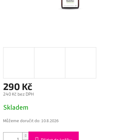
290 Kč
240 Kč bez DPH
Měrná
Skladem
cena:
Můžeme doručit do:
10.8.2026
Přidat do košíku