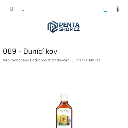
Přejít
NÁKUP
na
obsah
KOŠÍK
089 - Dunící kov
Průměrné
Neohodnoceno
Podrobnosti hodnocení
Značka:
MyTao
hodnocení
produktu
je
0,0
z
5
hvězdiček.