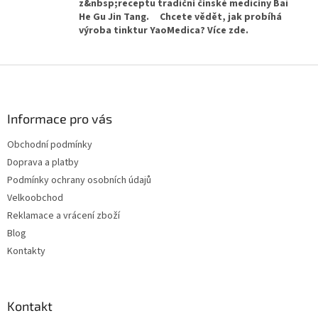
z&nbsp;receptu tradiční čínské medicíny Bai
He Gu Jin Tang. Chcete vědět, jak probíhá
výroba tinktur YaoMedica? Více zde.
Z
á
p
a
Informace pro vás
t
Obchodní podmínky
í
Doprava a platby
Podmínky ochrany osobních údajů
Velkoobchod
Reklamace a vrácení zboží
Blog
Kontakty
Kontakt