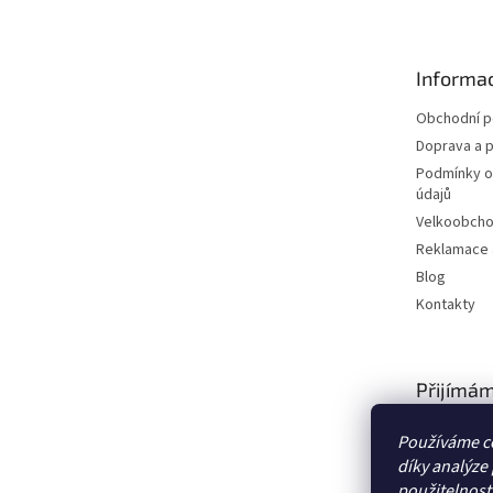
p
a
t
Informac
í
Obchodní 
Doprava a p
Podmínky o
údajů
Velkoobch
Reklamace a
Blog
Kontakty
Přijímám
platby
Používáme c
díky analýze
použitelnost