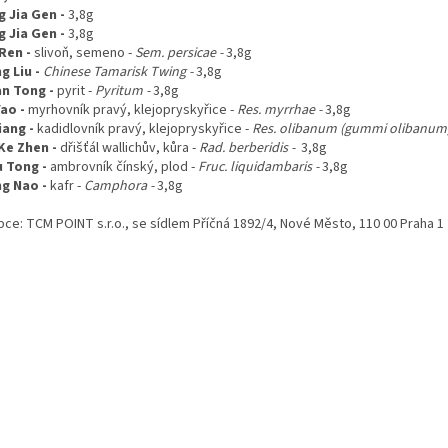
g Jia Gen -
3,8g
g Jia Gen -
3,8g
Ren -
slivoň, semeno -
Sem. persicae -
3,8g
g Liu -
Chinese Tamarisk Twing -
3,8g
an Tong -
pyrit -
Pyritum -
3,8g
ao -
myrhovník pravý, klejopryskyřice -
Res. myrrhae -
3,8g
iang -
kadidlovník pravý, klejopryskyřice -
Res. olibanum (gummi olibanum)
Ke Zhen -
dřišťál wallichův, kůra -
Rad. berberidis -
3,8g
u Tong -
ambrovník čínský, plod -
Fruc. liquidambaris -
3,8g
g Nao -
kafr -
Camphora -
3,8g
bce:
TCM POINT s.r.o., se sídlem Příčná 1892/4, Nové Město, 110 00 Praha 1