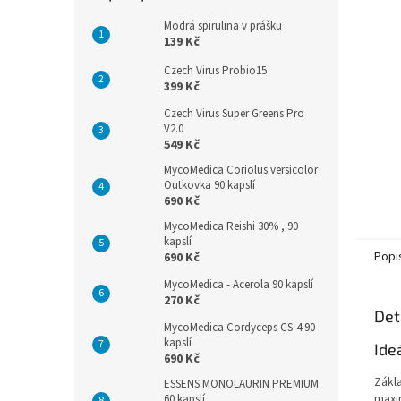
n
e
Modrá spirulina v prášku
l
139 Kč
Czech Virus Probio15
399 Kč
Czech Virus Super Greens Pro
V2.0
549 Kč
MycoMedica Coriolus versicolor
Outkovka 90 kapslí
690 Kč
MycoMedica Reishi 30% , 90
kapslí
Popi
690 Kč
MycoMedica - Acerola 90 kapslí
270 Kč
Det
MycoMedica Cordyceps CS-4 90
kapslí
Ide
690 Kč
Zákl
ESSENS MONOLAURIN PREMIUM
maxim
60 kapslí