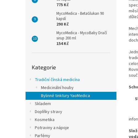
775 Kč
spec
měsí
MycoMedica - BetaGlukan 90
důlež
kapslí
290 Kč
Mech
MycoMedica - MycoBaby Dračí
inten
sirup 200 ml
dochá
154 Kč
Jedn
tradi
Přeskočit
celos
Kategorie
kategorie
Rovn
souča
Tradiční čínská medicína
Schv
Medicinální houby
Bylinné tinktury YaoMedica
S
Skladem
Doplňky stravy
info
Kosmetika
Potraviny a nápoje
Slož
Parfémy
voda