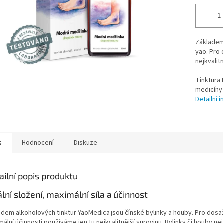
Základem
yao. Pro 
nejkvalit
Tinktura
medicíny
Detailní 
s
Hodnocení
Diskuze
ailní popis produktu
ální složení, maximální síla a účinnost
adem alkoholových tinktur YaoMedica jsou čínské bylinky a houby. Pro dosa
ální účinnosti používáme jen tu nejkvalitnější surovinu. Bylinky či houby ne