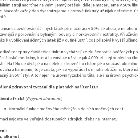
iálním stroji nadrtíme na velmi jemný prášek, dále je macerujeme v 50% lih
c. Macerát každý den dynamizujeme a hotové tinktury už nijak neředíme. Co
ité.
anismus uvolňování účinných látek při maceraci v 50% alkoholu je mnohem
zivnější v porovnání s bylinnými odvary či horkovodními extrakty. Při užívání
zí k uvolňování účinných látek již v dutině ústní, což přispívá k vyšší účinnos
otlivé receptury YaoMedica tinktur vycházejí ze zkušeností a ověřených p
ční čínské medicíny, která tu existuje už více jak 4 000 let. Její pohled na čl
tní. Na tělo se dívá jako na celek a zároveň ho chápe jako součást okolního
ováha a harmonie, to je cesta, jak se vypořádat s mnoha obtížemi, které ná
sný životní styl. A to nejen na úrovni fyzického těla, ale i na úrovni psychic
álená zdravotní tvrzení dle platných nařízení EU:
livoň africká
(
Pygeum africanum
)
Normální funkce močového měchýře a dolních močových cest
rmací najdete ve veřejně dostupných zdrojích, třeba na internetu.
ení:
, alkohol