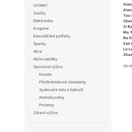
Xian
VZORKY
Xian
Značky
Tao 
Elektronika
Chen
Zi R
Drogerie
Mo Y
Kancelářské potřeby
Ru X
San 
Šperky
Lu L
Akce
Zhan
Akční nabídky
Výro
Sportovní výživa
Kreatin
Předtréninkové stimulanty
Spalovače tuku a hubnutí
Aminokyseliny
Proteiny
Zdravá výživa