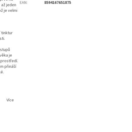
EAN
:
8594167651875
u až jeden
ž je velmi
 tinktur
ti.
ostupů
ověka je
 prostředí.
m přináší
ké.
Více