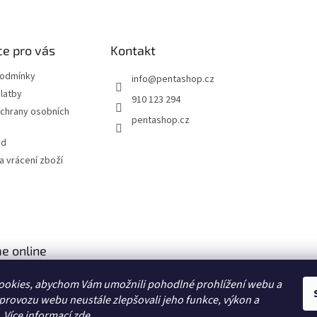
e pro vás
Kontakt
podmínky
info
@
pentashop.cz
latby
910 123 294
chrany osobních
pentashop.cz
od
 vrácení zboží
e online
ookies, abychom Vám umožnili pohodlné prohlížení webu a
 provozu webu neustále zlepšovali jeho funkce, výkon a
. Více informací
zde
.