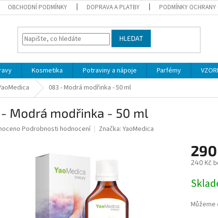
OBCHODNÍ PODMÍNKY
DOPRAVA A PLATBY
PODMÍNKY OCHRANY 
HLEDAT
ravy
Kosmetika
Potraviny a nápoje
Parfémy
VZOR
 YaoMedica
083 - Modrá modřinka - 50 ml
 - Modrá modřinka - 50 ml
né
noceno
Podrobnosti hodnocení
Značka:
YaoMedica
ní
290
u
240 Kč b
Měrná
Skla
cena:
ek.
Můžeme d