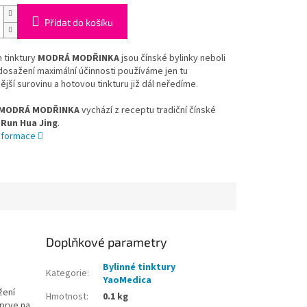
Přidat do košíku
 tinktury
MODRÁ MODŘINKA
jsou čínské bylinky neboli
dosažení maximální účinnosti používáme jen tu
nější surovinu a hotovou tinkturu již dál neředíme.
MODRÁ
MODŘINKA
vychází z receptu tradiční čínské
Run Hua Jing
.
informace
Doplňkové parametry
Bylinné tinktury
Kategorie
:
YaoMedica
žení
Hmotnost
:
0.1 kg
jprve na