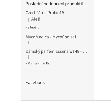
Poslední hodnocení produktů
Czech Virus Probio15
Aleš
|
Hodnocení produktu je 5 z 5 hvězdiček.
Nejlepší...
MycoMedica - MycoCholest
|
Hodnocení produktu je 5 z 5 hvězdiček.
Dámský parfém Essens w148 - 50ml
|
Hodnocení produktu je 5 z 5 hvězdiček.
+ Voní jak má- Nic
Facebook
Z
á