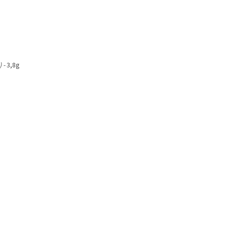
 -
3,8g