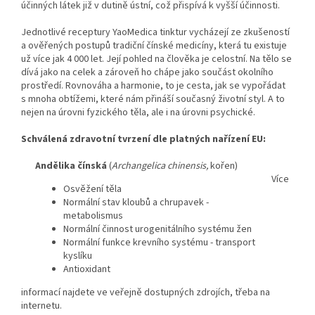
účinných látek již v dutině ústní, což přispívá k vyšší účinnosti.
Jednotlivé receptury YaoMedica tinktur vycházejí ze zkušeností
a ověřených postupů tradiční čínské medicíny, která tu existuje
už více jak 4 000 let. Její pohled na člověka je celostní. Na tělo se
dívá jako na celek a zároveň ho chápe jako součást okolního
prostředí. Rovnováha a harmonie, to je cesta, jak se vypořádat
s mnoha obtížemi, které nám přináší současný životní styl. A to
nejen na úrovni fyzického těla, ale i na úrovni psychické.
Schválená zdravotní tvrzení dle platných nařízení EU:
Andělika čínská
(
Archangelica chinensis,
kořen)
Více
Osvěžení těla
Normální stav kloubů a chrupavek -
metabolismus
Normální činnost urogenitálního systému žen
Normální funkce krevního systému - transport
kyslíku
Antioxidant
informací najdete ve veřejně dostupných zdrojích, třeba na
internetu.