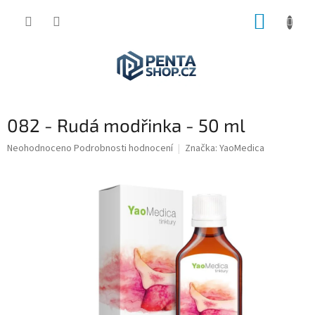
Přejít
NÁKUP
na
obsah
KOŠÍK
082 - Rudá modřinka - 50 ml
Průměrné
Neohodnoceno
Podrobnosti hodnocení
Značka:
YaoMedica
hodnocení
produktu
je
0,0
z
5
hvězdiček.