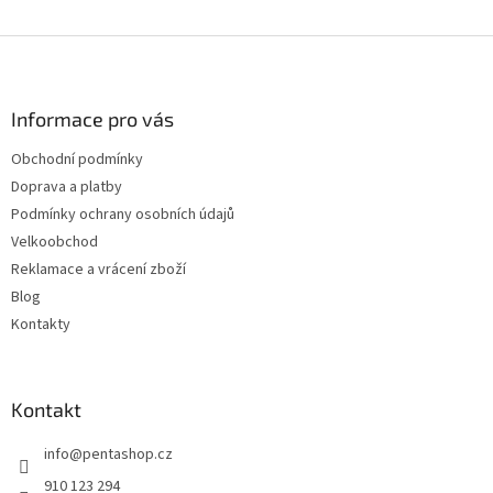
Z
á
p
a
Informace pro vás
t
Obchodní podmínky
í
Doprava a platby
Podmínky ochrany osobních údajů
Velkoobchod
Reklamace a vrácení zboží
Blog
Kontakty
Kontakt
info
@
pentashop.cz
910 123 294