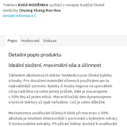
Tinktura
RUDÁ MODŘINKA
vychází z receptu tradiční čínské
medicíny
Chuang Shang Run Hua
.
Detailní informace
Popis
Hodnocení
Diskuze
Detailní popis produktu
Ideální složení, maximální síla a účinnost
Základem alkoholových tinktur YaoMedica jsou čínské bylinky
a houby. Pro dosažení maximální účinnosti používáme jen tu
nejkvalitnější surovinu. Bylinky či houby nejprve na speciálním
stroji nadrtíme na velmi jemný prášek, dále je macerujeme
v 50% lihu až jeden měsíc. Macerát každý den dynamizujeme
a hotové tinktury už nijak neředíme. Což je velmi důležité.
Mechanismus uvolňování účinných látek při maceraci v 50%
alkoholu je mnohem intenzivnější v porovnání s bylinnými odvary
či horkovodními extrakty. Při užívání tinktur dochází k uvolňování