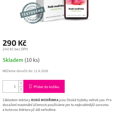
290 Kč
240 Kč bez DPH
Měrná
Skladem
(10 ks)
cena:
Můžeme doručit do:
11.8.2026
Přidat do košíku
Základem tinktury
RUDÁ MODŘINKA
jsou čínské bylinky neboli yao. Pro
dosažení maximální účinnosti používáme jen tu nejkvalitnější surovinu
a hotovou tinkturu již dál neředíme.