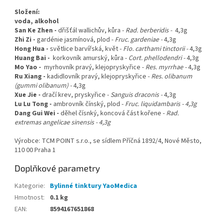
Složení:
voda, alkohol
San Ke Zhen -
dřišťál wallichův, kůra -
Rad. berberidis -
4,3g
Zhi Zi -
gardénie jasmínová, plod -
Fruc. gardeniae -
4,3g
Hong Hua -
světlice barvířská, květ -
Flo. carthami tinctorii -
4,3g
Huang Bai -
korkovník amurský, kůra -
Cort. phellodendri -
4,3g
Mo Yao -
myrhovník pravý, klejopryskyřice -
Res. myrrhae -
4,3g
Ru Xiang -
kadidlovník pravý, klejopryskyřice -
Res. olibanum
(gummi olibanum) -
4,3g
Xue Jie -
dračí krev, pryskyřice -
Sanguis draconis -
4,3g
Lu Lu Tong -
ambrovník čínský, plod -
Fruc. liquidambaris - 4,3g
Dang Gui Wei -
děhel čísnký, koncová část kořene -
Rad.
extremas angelicae sinensis - 4,3g
Výrobce:
TCM POINT s.r.o., se sídlem Příčná 1892/4, Nové Město,
110 00 Praha 1
Doplňkové parametry
Kategorie
:
Bylinné tinktury YaoMedica
Hmotnost
:
0.1 kg
EAN
:
8594167651868