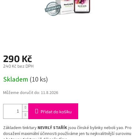
290 Kč
240 Kč bez DPH
Měrná
Skladem
(10 ks)
cena:
Můžeme doručit do:
11.8.2026
Přidat do košíku
Základem tinktury
NEVRLÝ STAŘÍK
jsou čínské bylinky neboli yao. Pro
dosažení maximální účinnosti používáme jen tu nejkvalitnější surovinu