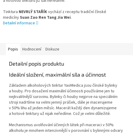
a hotovou tinkturu již dál neředíme.
Tinktura
NEVRLÝ STAŘÍK
vychází z receptu tradiční čínské
medicíny
Suan Zao Ren Tang Jia Wei
.
Detailní informace
Popis
Hodnocení
Diskuze
Detailní popis produktu
Ideální složení, maximální síla a účinnost
Základem alkoholových tinktur YaoMedica jsou čínské bylinky
a houby. Pro dosažení maximální účinnosti používáme jen tu
nejkvalitnější surovinu. Bylinky či houby nejprve na speciálním
stroji nadrtíme na velmi jemný prášek, dále je macerujeme
v 50% lihu až jeden měsíc. Macerát každý den dynamizujeme
a hotové tinktury už nijak neředíme. Což je velmi důležité.
Mechanismus uvolňování účinných látek při maceraci v 50%
alkoholu je mnohem intenzivnější v porovnání s bylinnými odvary