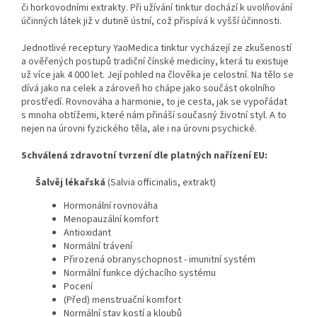
či horkovodními extrakty. Při užívání tinktur dochází k uvolňování
účinných látek již v dutině ústní, což přispívá k vyšší účinnosti.
Jednotlivé receptury YaoMedica tinktur vycházejí ze zkušeností
a ověřených postupů tradiční čínské medicíny, která tu existuje
už více jak 4 000 let. Její pohled na člověka je celostní. Na tělo se
dívá jako na celek a zároveň ho chápe jako součást okolního
prostředí. Rovnováha a harmonie, to je cesta, jak se vypořádat
s mnoha obtížemi, které nám přináší současný životní styl. A to
nejen na úrovni fyzického těla, ale i na úrovni psychické.
Schválená zdravotní tvrzení dle platných nařízení EU:
Šalvěj lékařská
(Salvia officinalis, extrakt)
Hormonální rovnováha
Menopauzální komfort
Antioxidant
Normální trávení
Přirozená obranyschopnost - imunitní systém
Normální funkce dýchacího systému
Pocení
(Před) menstruační komfort
Normální stav kostí a kloubů