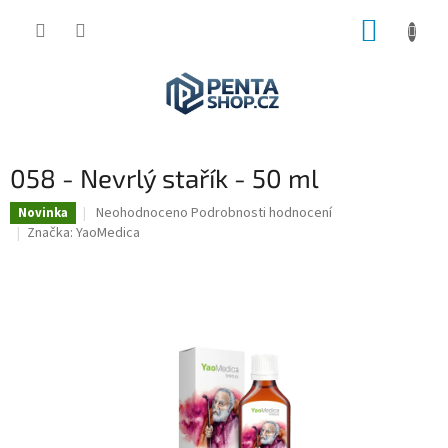
Přejít
NÁKUP
na
obsah
KOŠÍK
058 - Nevrlý stařík - 50 ml
Průměrné
Neohodnoceno
Podrobnosti hodnocení
Novinka
hodnocení
Značka:
YaoMedica
produktu
je
0,0
z
5
hvězdiček.