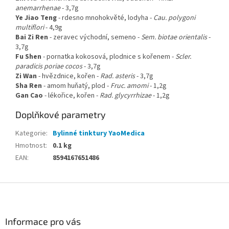
anemarrhenae
- 3,7g
Ye Jiao Teng
- rdesno mnohokvěté, lodyha -
Cau. polygoni
multiflori
- 4,9g
Bai Zi Ren
-
zeravec východní, semeno
-
Sem. biotae orientalis
-
3,7g
Fu Shen
-
pornatka kokosová, plodnice s kořenem
-
Scler.
paradicis poriae cocos
- 3,7g
Zi Wan
-
hvězdnice, kořen
-
Rad. asteris
- 3,7g
Sha Ren
-
amom huňatý, plod
-
Fruc. amomi
- 1,2g
Gan Cao
-
lékořice, kořen
-
Rad. glycyrrhizae
- 1,2g
Doplňkové parametry
Kategorie
:
Bylinné tinktury YaoMedica
Hmotnost
:
0.1 kg
EAN
:
8594167651486
Z
á
p
a
Informace pro vás