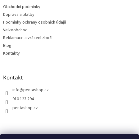
t
Obchodní podmínky
í
Doprava a platby
Podmínky ochrany osobních údajů
Velkoobchod
Reklamace a vrácení zboží
Blog
Kontakty
Kontakt
info
@
pentashop.cz
910 123 294
pentashop.cz
Přijímáme online platby