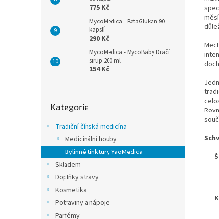
775 Kč
spec
měsí
MycoMedica - BetaGlukan 90
důlež
kapslí
290 Kč
Mech
MycoMedica - MycoBaby Dračí
inten
sirup 200 ml
dochá
154 Kč
Jedn
tradi
Přeskočit
celos
Kategorie
kategorie
Rovn
souča
Tradiční čínská medicína
Schv
Medicinální houby
Bylinné tinktury YaoMedica
Š
Skladem
Doplňky stravy
Kosmetika
K
Potraviny a nápoje
Parfémy