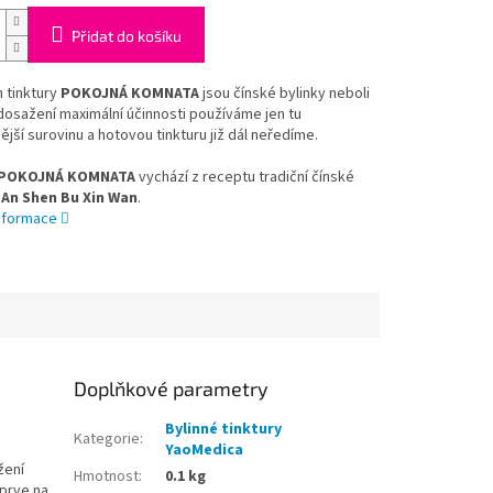
Přidat do košíku
 tinktury
POKOJNÁ KOMNATA
jsou čínské bylinky neboli
dosažení maximální účinnosti používáme jen tu
nější surovinu a hotovou tinkturu již dál neředíme.
POKOJNÁ KOMNATA
vychází z receptu tradiční čínské
An Shen Bu Xin Wan
.
informace
Doplňkové parametry
Bylinné tinktury
Kategorie
:
YaoMedica
žení
Hmotnost
:
0.1 kg
jprve na