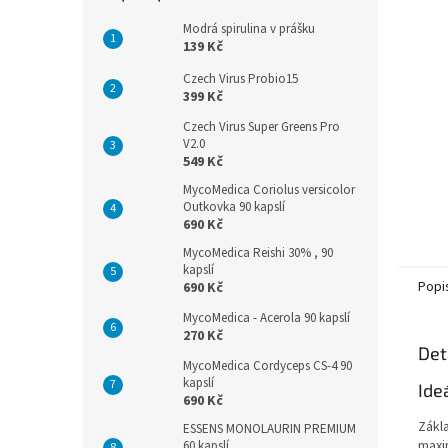
n
e
Modrá spirulina v prášku
l
139 Kč
Czech Virus Probio15
399 Kč
Czech Virus Super Greens Pro
V2.0
549 Kč
MycoMedica Coriolus versicolor
Outkovka 90 kapslí
690 Kč
MycoMedica Reishi 30% , 90
kapslí
Popi
690 Kč
MycoMedica - Acerola 90 kapslí
270 Kč
Det
MycoMedica Cordyceps CS-4 90
kapslí
Ide
690 Kč
Zákl
ESSENS MONOLAURIN PREMIUM
maxim
60 kapslí