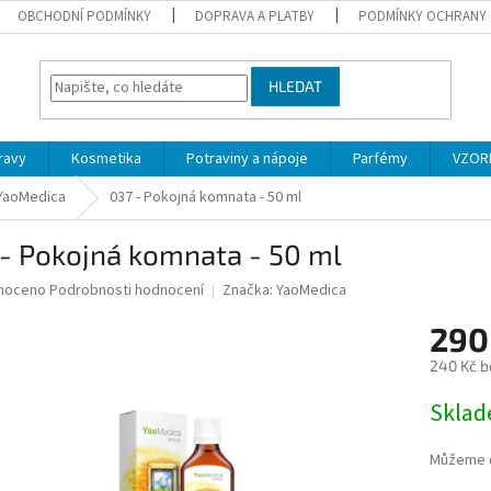
OBCHODNÍ PODMÍNKY
DOPRAVA A PLATBY
PODMÍNKY OCHRANY 
HLEDAT
ravy
Kosmetika
Potraviny a nápoje
Parfémy
VZOR
 YaoMedica
037 - Pokojná komnata - 50 ml
- Pokojná komnata - 50 ml
né
noceno
Podrobnosti hodnocení
Značka:
YaoMedica
ní
290
u
240 Kč b
Měrná
Skla
cena:
ek.
Můžeme d