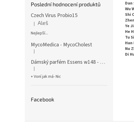
Dan 
Poslední hodnocení produktů
Wu W
Czech Virus Probio15
Shi 
Zhen
Aleš
|
Hodnocení produktu je 5 z 5 hvězdiček.
Ye J
He H
Nejlepší...
Tu Si
Han 
MycoMedica - MycoCholest
Nu Z
|
Hodnocení produktu je 5 z 5 hvězdiček.
Di H
Dámský parfém Essens w148 - 50ml
|
Hodnocení produktu je 5 z 5 hvězdiček.
+ Voní jak má- Nic
Facebook
Z
á