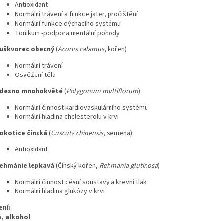
Antioxidant
Normální trávení a funkce jater, pročištění
Normální funkce dýchacího systému
Tonikum -podpora mentální pohody
uškvorec obecný
(
Acorus calamus
, kořen)
Normální trávení
Osvěžení těla
desno mnohokvěté
(
Polygonum multiflorum
)
Normální činnost kardiovaskulárního systému
Normální hladina cholesterolu v krvi
okotice čínská
(
Cuscuta chinensis
, semena)
Antioxidant
ehmánie lepkavá
(Čínský kořen,
Rehmania glutinosa
)
Normální činnost cévní soustavy a krevní tlak
Normální hladina glukózy v krvi
ení:
, alkohol