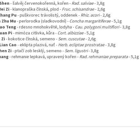
Shen
-
šalvěj červenokořenná, kořen
-
Rad. salviae
- 3,8g
ei Zi
- klanopraška čínská, plod -
Fruc. schisandrae
- 2,6g
Chang Pu
- puškvorec trávolistý, oddenek -
Rhiz. acori
- 2,6g
 Zhu Mu
- perlorodka (sladkovodní) -
Concha margaritiferae
- 5,1g
iao Teng
- rdesno mnohokvěté, lodyha -
Cau. polygoni multiflori
- 3,8g
uan Pi
- mimóza citlivka, kůra -
Cort. albizziae
- 5,1g
 Zi
- kokotice čínská, semeno -
Sem. cuscutae
- 2,6g
Lian Cao
- eklipta plazivá, nať -
Herb. ecliptae prostratae
- 3,8g
hen Zi
-
ptačí zob lesklý, semeno
-
Sem. ligustri
- 3,8g
uang
-
rehmanie lepkavá, upravený kořen
-
Rad. rehmaniae preparata
- 5,1g