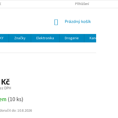
OSOBNÍCH ÚDAJŮ
VELKOOBCHOD
REKLAMACE A VRÁCENÍ ZBOŽÍ
Přihlášení
NÁKUPNÍ
Prázdný košík
KOŠÍK
KY
Značky
Elektronika
Drogerie
Kancelářské potř
 Kč
ez DPH
dem
(10 ks)
oručit do:
10.8.2026