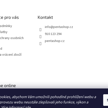
e pro vás
Kontakt
podmínky
info
@
pentashop.cz
latby
910 123 294
chrany osobních
pentashop.cz
od
 vrácení zboží
e online
ookies, abychom Vám umožnili pohodlné prohlížení webu a
 provozu webu neustále zlepšovali jeho funkce, výkon a
. Více informací
zde
.