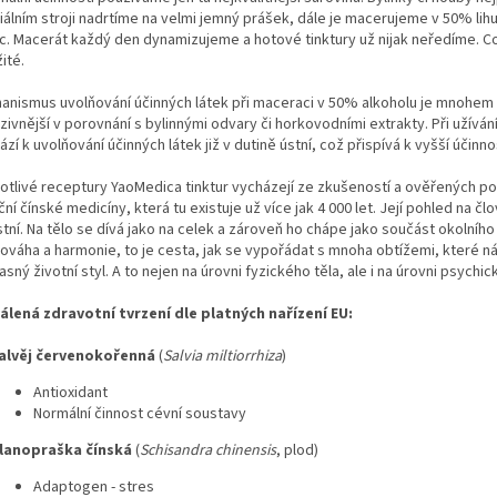
iálním stroji nadrtíme na velmi jemný prášek, dále je macerujeme v 50% lih
c. Macerát každý den dynamizujeme a hotové tinktury už nijak neředíme. Co
ité.
anismus uvolňování účinných látek při maceraci v 50% alkoholu je mnohem
zivnější v porovnání s bylinnými odvary či horkovodními extrakty. Při užívání
zí k uvolňování účinných látek již v dutině ústní, což přispívá k vyšší účinnos
otlivé receptury YaoMedica tinktur vycházejí ze zkušeností a ověřených p
ční čínské medicíny, která tu existuje už více jak 4 000 let. Její pohled na čl
tní. Na tělo se dívá jako na celek a zároveň ho chápe jako součást okolního
ováha a harmonie, to je cesta, jak se vypořádat s mnoha obtížemi, které ná
sný životní styl. A to nejen na úrovni fyzického těla, ale i na úrovni psychic
álená zdravotní tvrzení dle platných nařízení EU:
alvěj červenokořenná
(
Salvia miltiorrhiza
)
Antioxidant
Normální činnost cévní soustavy
lanopraška čínská
(
Schisandra chinensis
, plod)
Adaptogen - stres