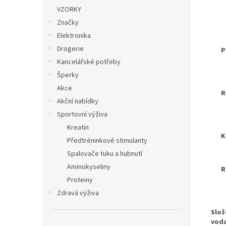
VZORKY
Značky
Elektronika
Drogerie
P
Kancelářské potřeby
Šperky
Akce
R
Akční nabídky
Sportovní výživa
Kreatin
K
Předtréninkové stimulanty
Spalovače tuku a hubnutí
Aminokyseliny
R
Proteiny
Zdravá výživa
Slož
voda