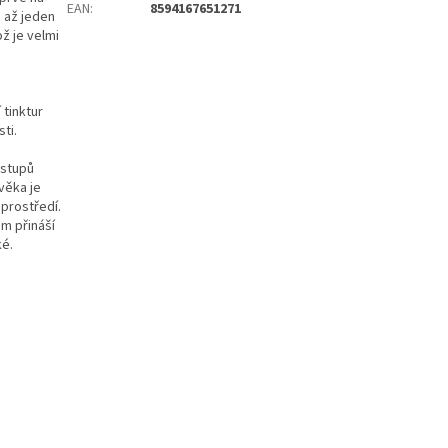
EAN
:
8594167651271
u až jeden
ž je velmi
 tinktur
ti.
ostupů
ověka je
 prostředí.
m přináší
ké.