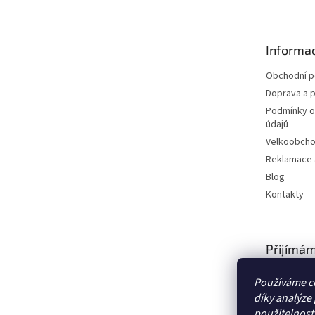
p
a
t
Informac
í
Obchodní 
Doprava a p
Podmínky o
údajů
Velkoobch
Reklamace a
Blog
Kontakty
Přijímám
platby
Používáme c
díky analýze
použitelnost