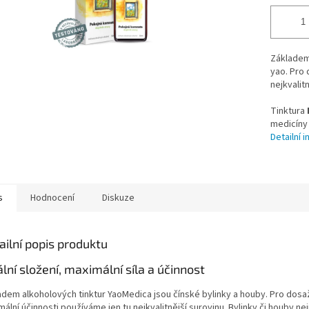
Základem
yao. Pro 
nejkvalit
Tinktura
medicíny
Detailní 
s
Hodnocení
Diskuze
ailní popis produktu
ální složení, maximální síla a účinnost
adem alkoholových tinktur YaoMedica jsou čínské bylinky a houby. Pro dosa
ální účinnosti používáme jen tu nejkvalitnější surovinu. Bylinky či houby ne