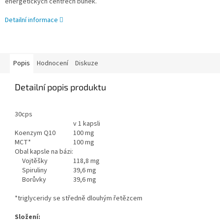
energetických centrech buněk.
Detailní informace
Popis
Hodnocení
Diskuze
Detailní popis produktu
30cps
v 1 kapsli
Koenzym Q10
100 mg
MCT*
100 mg
Obal kapsle na bázi:
Vojtěšky
118,8 mg
Spiruliny
39,6 mg
Borůvky
39,6 mg
*triglyceridy se středně dlouhým řetězcem
Složení: