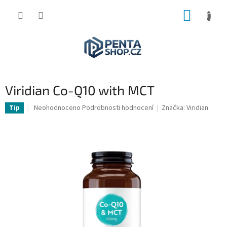
Přejít
NÁKUP
na
obsah
KOŠÍK
Viridian Co-Q10 with MCT
Průměrné
Neohodnoceno
Podrobnosti hodnocení
Značka:
Viridian
Tip
hodnocení
produktu
je
0,0
z
5
hvězdiček.