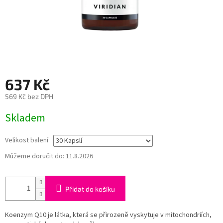
637 Kč
569 Kč bez DPH
Měrná
Skladem
cena:
Velikost balení
Můžeme doručit do:
11.8.2026
Přidat do košíku
Koenzym Q10 je látka, která se přirozeně vyskytuje v mitochondriích,