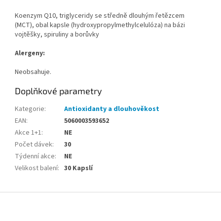
Koenzym Q10,
triglyceridy se středně dlouhým řetězcem
(MCT),
obal kapsle (hydroxypropylmethylcelulóza) na bázi
vojtěšky, spiruliny a borůvky
Alergeny:
Neobsahuje.
Doplňkové parametry
Kategorie
:
Antioxidanty a dlouhověkost
EAN
:
5060003593652
Akce 1+1
:
NE
Počet dávek
:
30
Týdenní akce
:
NE
Velikost balení
:
30 Kapslí
Z
á
p