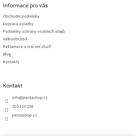
a
Informace pro vás
t
Obchodní podmínky
í
Doprava a platby
Podmínky ochrany osobních údajů
Velkoobchod
Reklamace a vrácení zboží
Blog
Kontakty
Kontakt
info
@
pentashop.cz
910 123 294
pentashop.cz