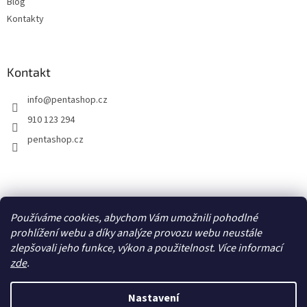
Blog
Kontakty
Kontakt
info
@
pentashop.cz
910 123 294
pentashop.cz
Přijímáme online platby
Používáme cookies, abychom Vám umožnili pohodlné
prohlížení webu a díky analýze provozu webu neustále
zlepšovali jeho funkce, výkon a použitelnost. Více informací
zde
.
Nastavení
Vytvořil Shoptet