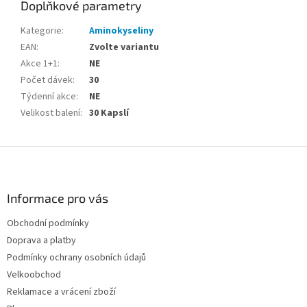
Doplňkové parametry
Kategorie
:
Aminokyseliny
EAN
:
Zvolte variantu
Akce 1+1
:
NE
Počet dávek
:
30
Týdenní akce
:
NE
Velikost balení
:
30 Kapslí
Z
á
p
a
Informace pro vás
t
Obchodní podmínky
í
Doprava a platby
Podmínky ochrany osobních údajů
Velkoobchod
Reklamace a vrácení zboží