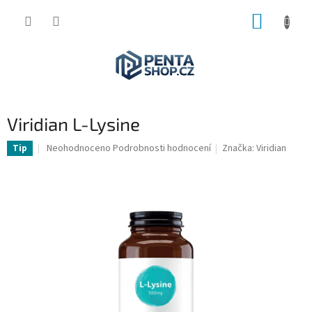
Přejít
NÁKUP
na
obsah
KOŠÍK
Viridian L-Lysine
Průměrné
Neohodnoceno
Podrobnosti hodnocení
Značka:
Viridian
Tip
hodnocení
produktu
je
0,0
z
5
hvězdiček.