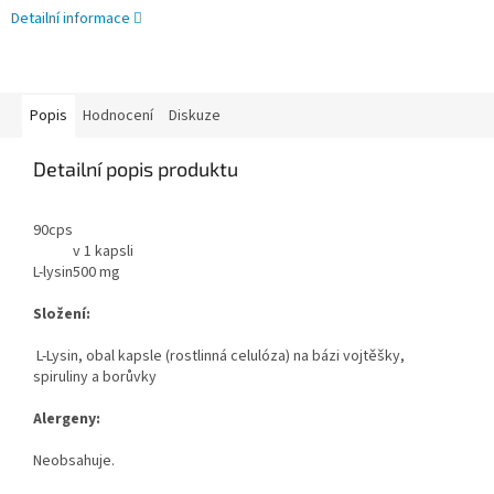
Detailní informace
Popis
Hodnocení
Diskuze
Detailní popis produktu
90cps
v 1 kapsli
L-lysin
500 mg
Složení:
L-Lysin, obal kapsle (rostlinná celulóza) na bázi vojtěšky,
spiruliny a borůvky
Alergeny:
Neobsahuje.