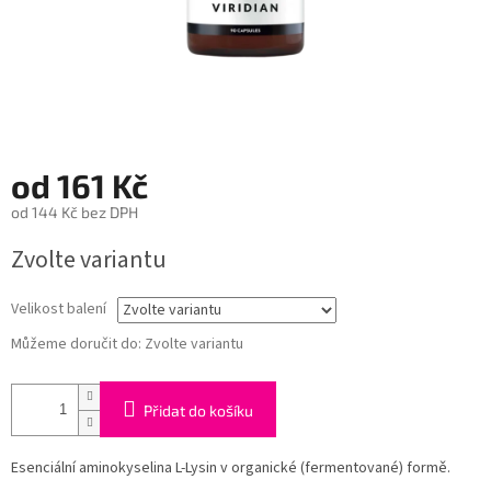
od
161 Kč
od
144 Kč
bez DPH
Měrná
Zvolte variantu
cena:
Velikost balení
Můžeme doručit do:
Zvolte variantu
Přidat do košíku
Esenciální aminokyselina L-Lysin v organické (fermentované) formě.