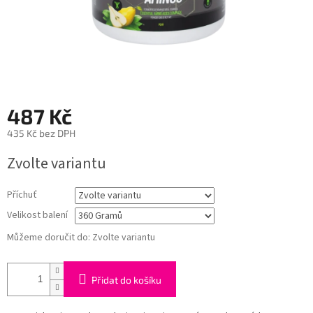
487 Kč
435 Kč bez DPH
Měrná
Zvolte variantu
cena:
Příchuť
Velikost balení
Můžeme doručit do:
Zvolte variantu
Přidat do košíku