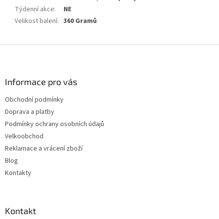
Týdenní akce
:
NE
Velikost balení
:
360 Gramů
Z
á
p
a
Informace pro vás
t
Obchodní podmínky
í
Doprava a platby
Podmínky ochrany osobních údajů
Velkoobchod
Reklamace a vrácení zboží
Blog
Kontakty
Kontakt