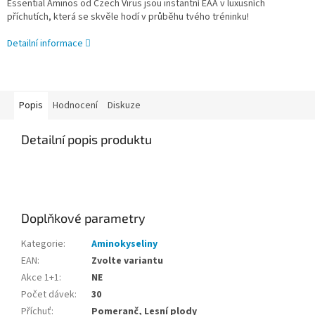
Essential Aminos od Czech Virus jsou instantní EAA v luxusních
příchutích, která se skvěle hodí v průběhu tvého tréninku!
Detailní informace
Popis
Hodnocení
Diskuze
Detailní popis produktu
Doplňkové parametry
Kategorie
:
Aminokyseliny
EAN
:
Zvolte variantu
Akce 1+1
:
NE
Počet dávek
:
30
Příchuť
:
Pomeranč, Lesní plody