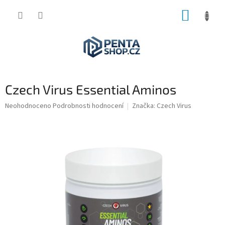
Přejít
NÁKUP
na
obsah
KOŠÍK
Czech Virus Essential Aminos
Průměrné
Neohodnoceno
Podrobnosti hodnocení
Značka:
Czech Virus
hodnocení
produktu
je
0,0
z
5
hvězdiček.